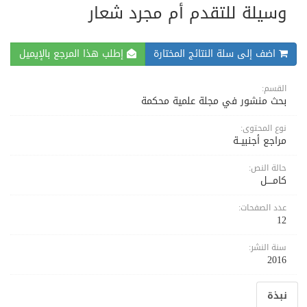
وسيلة للتقدم أم مجرد شعار
اضف إلى سلة النتائج المختارة
إطلب هذا المرجع بالإيميل
القسم:
بحث منشور في مجلة علمية محكمة
نوع المحتوى:
مراجع أجنبيــة
حالة النص:
كامــــل
عدد الصفحات:
12
سنة النشر:
2016
نبذة