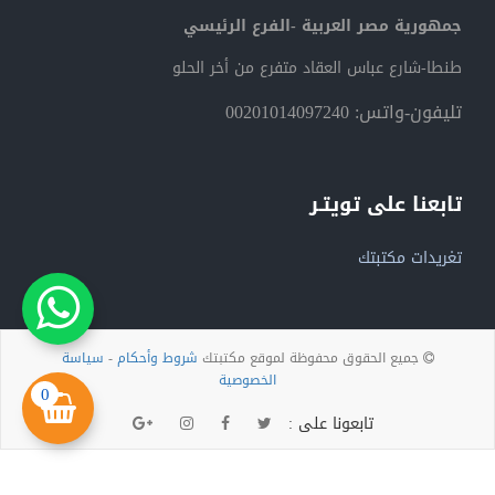
جمهورية مصر العربية -الفرع الرئيسي
طنطا-شارع عباس العقاد متفرع من أخر الحلو
تليفون-واتس: 00201014097240
تابعنا على تويتـر
تغريدات مكتبتك
جميع الحقوق محفوظة لموقع مكتبتك
شروط وأحكام
-
سياسة
الخصوصية
0
تابعونا على :