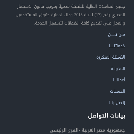
جميع التعاملات المالية للشبكة محمية بموجب قانون الاستثمار
المصري رقم (17) لسنة 2015 وذلك لحماية حقوق المستخدمين
والعمل على تقديم كافة الضمانات لتسهيل الخدمة.
مــن نحــــن
خدماتنــــــا
الأسئلة المتكررة
المدونــة
أعمالنــا
الضمنـات
إتصل بنــا
بيانات التواصل
جمهورية مصر العربية -الفرع الرئيسي