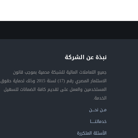
نبذة عن الشركة
جميع التعاملات المالية للشبكة محمية بموجب قانون
الاستثمار المصري رقم (17) لسنة 2015 وذلك لحماية حقوق
المستخدمين والعمل على تقديم كافة الضمانات لتسهيل
الخدمة.
مــن نحــــن
خدماتنــــــا
الأسئلة المتكررة