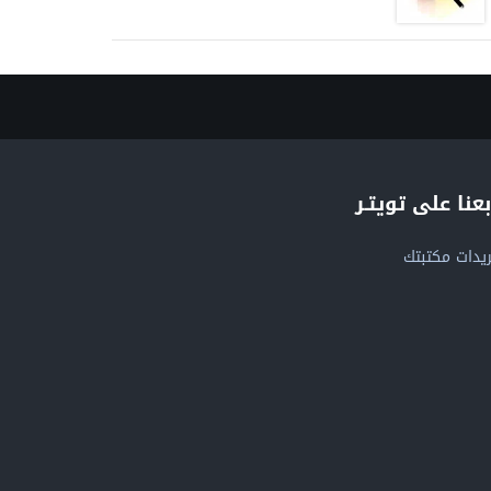
بعنا على تويتـر
يدات مكتبتك