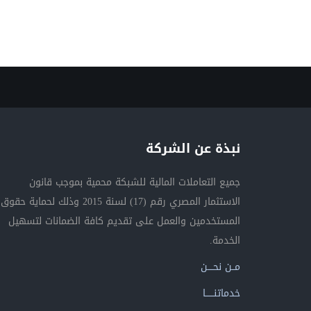
نبذة عن الشركة
جميع التعاملات المالية للشبكة محمية بموجب قانون
الاستثمار المصري رقم (17) لسنة 2015 وذلك لحماية حقوق
المستخدمين والعمل على تقديم كافة الضمانات لتسهيل
الخدمة.
مــن نحــــن
خدماتنــــــا