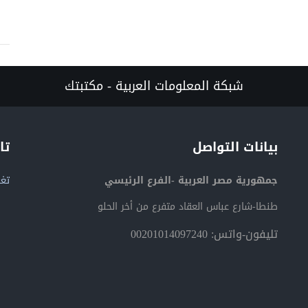
شبكة المعلومات العربية - مكتبتك
بيانات التواصل
تا
جمهورية مصر العربية -الفرع الرئيسي
تغر
طنطا-شارع عباس العقاد متفرع من أخر الحلو
تليفون-واتس: 00201014097240