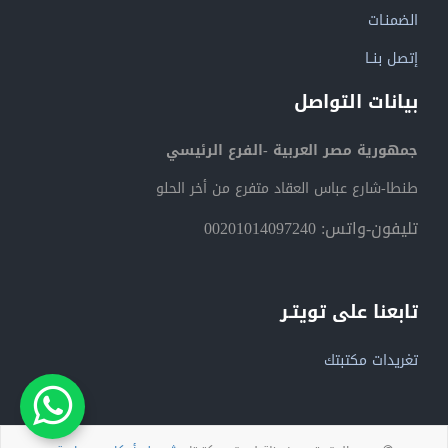
الضمنـات
إتصل بنــا
بيانات التواصل
جمهورية مصر العربية -الفرع الرئيسي
طنطا-شارع عباس العقاد متفرع من أخر الحلو
تليفون-واتس: 00201014097240
تابعنا على تويتـر
تغريدات مكتبتك