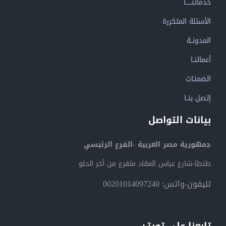
خدماتنــــــا
الأسئلة المتكررة
المدونــة
أعمالنــا
الضمنـات
إتصل بنــا
بيانات التواصل
جمهورية مصر العربية -الفرع الرئيسي
طنطا-شارع عباس العقاد متفرع من أخر الحلو
تليفون-واتس: 00201014097240