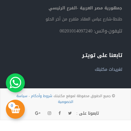
جمهورية مصر العربية -الفرع الرئيسي
طنطا-شارع عباس العقاد متفرع من أخر الحلو
تليفون-واتس: 00201014097240
تابعنا على تويتـر
تغريدات مكتبتك
جميع الحقوق محفوظة لموقع مكتبتك
شروط وأحكام
-
سياسة
الخصوصية
0
تابعونا على :