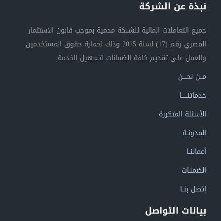
نبذة عن الشركة
جميع التعاملات المالية للشبكة محمية بموجب قانون الاستثمار
المصري رقم (17) لسنة 2015 وذلك لحماية حقوق المستخدمين
والعمل على تقديم كافة الضمانات لتسهيل الخدمة.
مــن نحــــن
خدماتنــــــا
الأسئلة المتكررة
المدونــة
أعمالنــا
الضمنـات
إتصل بنــا
بيانات التواصل