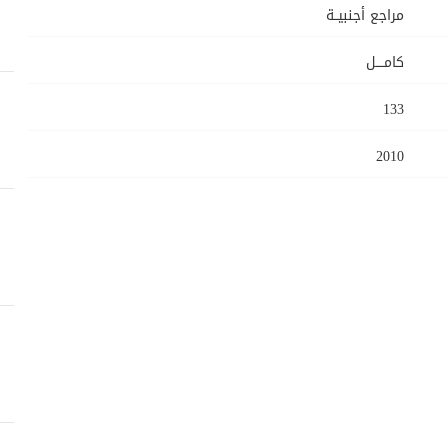
مراجع أجنبيــة
كامــــل
133
2010