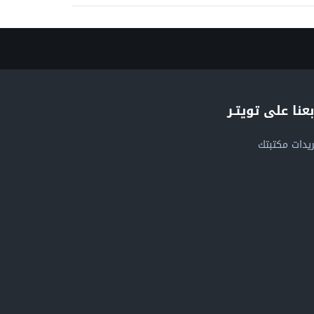
بعنا على تويتـر
يدات مكتبتك