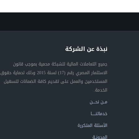
نبذة عن الشركة
جميع التعاملات المالية للشبكة محمية بموجب قانون
الاستثمار المصري رقم (17) لسنة 2015 وذلك لحماية حقوق
المستخدمين والعمل على تقديم كافة الضمانات لتسهيل
الخدمة.
مــن نحــــن
خدماتنــــــا
الأسئلة المتكررة
المدونــة