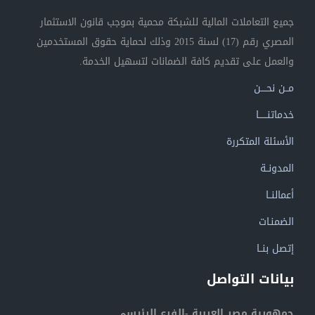
جميع التعاملات المالية للشبكة محمية بموجب قانون الاستثمار
المصري رقم (17) لسنة 2015 وذلك لحماية حقوق المستخدمين
والعمل على تقديم كافة الضمانات لتسهيل الخدمة.
مــن نحــــن
خدماتنــــــا
الأسئلة المتكررة
المدونــة
أعمالنــا
الضمنـات
إتصل بنــا
بيانات التواصل
جمهورية مصر العربية -الفرع الرئيسي