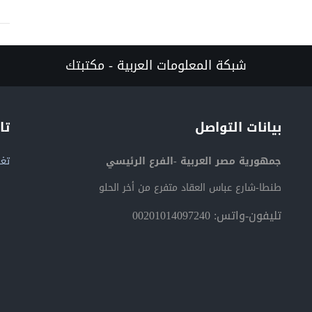
شبكة المعلومات العربية - مكتبتك
بيانات التواصل
تا
جمهورية مصر العربية -الفرع الرئيسي
تغر
طنطا-شارع عباس العقاد متفرع من أخر الحلو
تليفون-واتس: 00201014097240