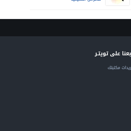
بعنا على تويتـر
يدات مكتبتك