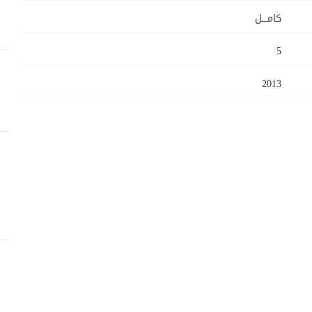
كامــــل
5
2013