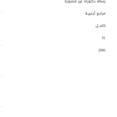
رسالة دكتوراه غير منشورة
مراجع أجنبيــة
كامــــل
91
2006