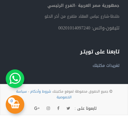
جمهورية مصر العربية -الفرع الرئيسي
طنطا-شارع عباس العقاد متفرع من أخر الحلو
تليفون-واتس: 00201014097240
تابعنا على تويتـر
تغريدات مكتبتك
جميع الحقوق محفوظة لموقع مكتبتك
شروط وأحكام
-
سياسة
الخصوصية
0
تابعونا على :