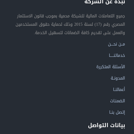
نبذة عن الشركة
جميع التعاملات المالية للشبكة محمية بموجب قانون الاستثمار
المصري رقم (17) لسنة 2015 وذلك لحماية حقوق المستخدمين
والعمل على تقديم كافة الضمانات لتسهيل الخدمة.
مــن نحــــن
خدماتنــــــا
الأسئلة المتكررة
المدونــة
أعمالنــا
الضمنـات
إتصل بنــا
بيانات التواصل