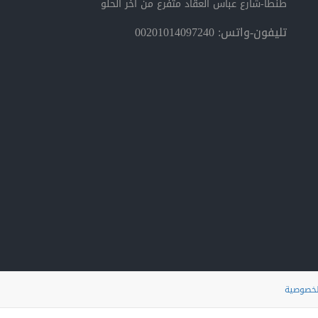
طنطا-شارع عباس العقاد متفرع من أخر الحلو
تليفون-واتس: 00201014097240
لخصوصية