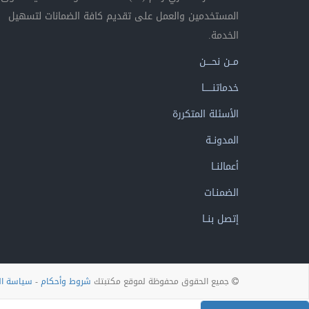
المستخدمين والعمل على تقديم كافة الضمانات لتسهيل
الخدمة.
مــن نحــــن
خدماتنــــــا
الأسئلة المتكررة
المدونــة
أعمالنــا
الضمنـات
إتصل بنــا
جميع الحقوق محفوظة لموقع مكتبتك
شروط وأحكام
-
سياسة ا