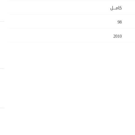
كامــــل
98
2010