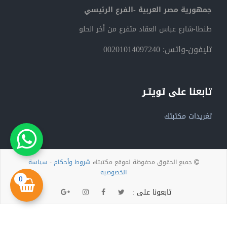
جمهورية مصر العربية -الفرع الرئيسي
طنطا-شارع عباس العقاد متفرع من أخر الحلو
تليفون-واتس: 00201014097240
تابعنا على تويتـر
تغريدات مكتبتك
جميع الحقوق محفوظة لموقع مكتبتك
شروط وأحكام
-
سياسة
الخصوصية
0
تابعونا على :