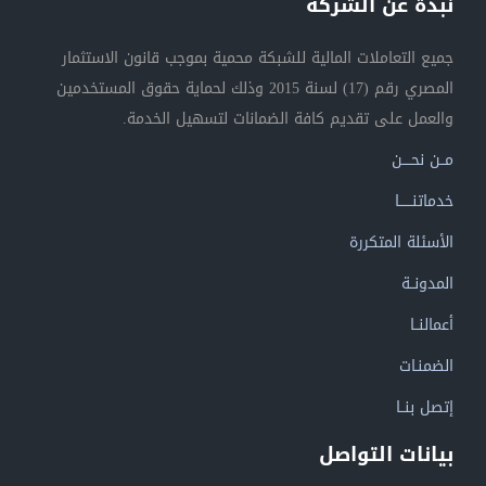
نبذة عن الشركة
جميع التعاملات المالية للشبكة محمية بموجب قانون الاستثمار
المصري رقم (17) لسنة 2015 وذلك لحماية حقوق المستخدمين
والعمل على تقديم كافة الضمانات لتسهيل الخدمة.
مــن نحــــن
خدماتنــــــا
الأسئلة المتكررة
المدونــة
أعمالنــا
الضمنـات
إتصل بنــا
بيانات التواصل