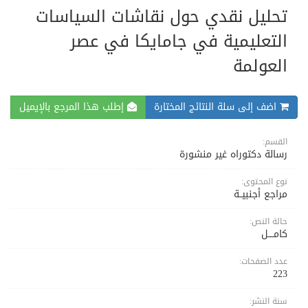
تحليل نقدي حول نقاشات السياسات
التعليمية في جامايكا في عصر
العولمة
اضف إلى سلة النتائج المختارة
إطلب هذا المرجع بالإيميل
القسم:
رسالة دكتوراه غير منشورة
نوع المحتوى:
مراجع أجنبيــة
حالة النص:
كامــــل
عدد الصفحات:
223
سنة النشر: