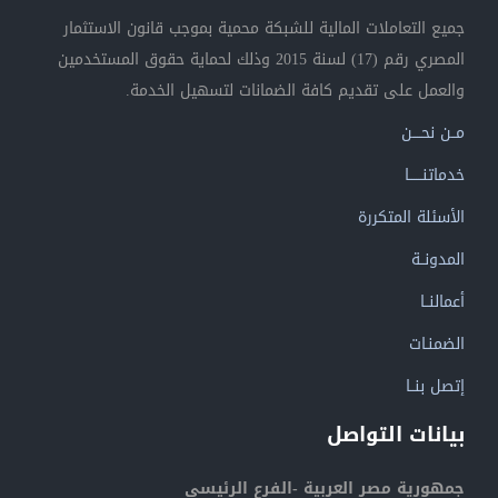
جميع التعاملات المالية للشبكة محمية بموجب قانون الاستثمار
المصري رقم (17) لسنة 2015 وذلك لحماية حقوق المستخدمين
والعمل على تقديم كافة الضمانات لتسهيل الخدمة.
مــن نحــــن
خدماتنــــــا
الأسئلة المتكررة
المدونــة
أعمالنــا
الضمنـات
إتصل بنــا
بيانات التواصل
جمهورية مصر العربية -الفرع الرئيسي