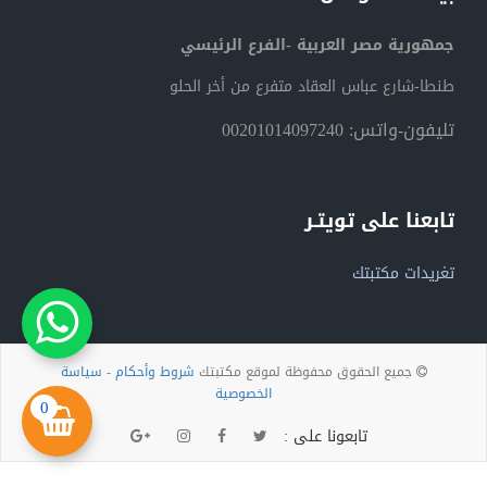
جمهورية مصر العربية -الفرع الرئيسي
طنطا-شارع عباس العقاد متفرع من أخر الحلو
تليفون-واتس: 00201014097240
تابعنا على تويتـر
تغريدات مكتبتك
جميع الحقوق محفوظة لموقع مكتبتك
شروط وأحكام
-
سياسة
الخصوصية
0
تابعونا على :