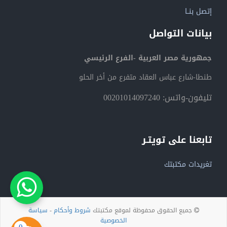
إتصل بنــا
بيانات التواصل
جمهورية مصر العربية -الفرع الرئيسي
طنطا-شارع عباس العقاد متفرع من أخر الحلو
تليفون-واتس: 00201014097240
تابعنا على تويتـر
تغريدات مكتبتك
جميع الحقوق محفوظة لموقع مكتبتك
شروط وأحكام
-
سياسة
الخصوصية