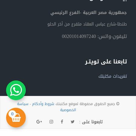
جمهورية مصر العربية -الفرع الرئيسي
طنطا-شارع عباس العقاد متفرع من أخر الحلو
تليفون-واتس: 00201014097240
تابعنا على تويتـر
تغريدات مكتبتك
جميع الحقوق محفوظة لموقع مكتبتك
شروط وأحكام
-
سياسة
الخصوصية
0
تابعونا على :