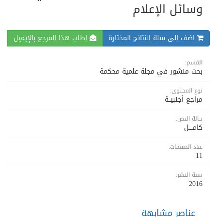
وسائل الإعلام
اضف إلى سلة النتائج المختارة
إطلب هذا المرجع بالإيميل
القسم:
بحث منشور في مجلة علمية محكمة
نوع المحتوى:
مراجع أجنبيــة
حالة النص:
كامــــل
عدد الصفحات:
11
سنة النشر:
2016
عناصر مشابهة