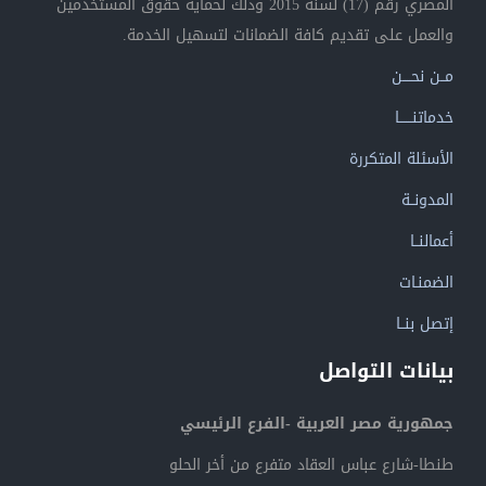
المصري رقم (17) لسنة 2015 وذلك لحماية حقوق المستخدمين
والعمل على تقديم كافة الضمانات لتسهيل الخدمة.
مــن نحــــن
خدماتنــــــا
الأسئلة المتكررة
المدونــة
أعمالنــا
الضمنـات
إتصل بنــا
بيانات التواصل
جمهورية مصر العربية -الفرع الرئيسي
طنطا-شارع عباس العقاد متفرع من أخر الحلو