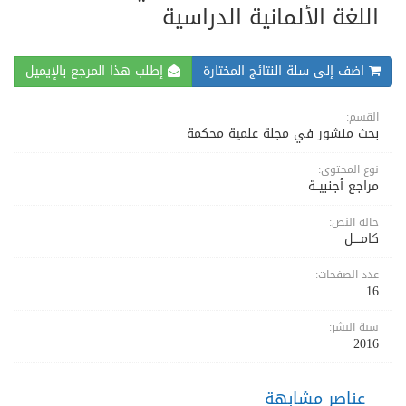
اللغة الألمانية الدراسية
اضف إلى سلة النتائج المختارة
إطلب هذا المرجع بالإيميل
القسم:
بحث منشور في مجلة علمية محكمة
نوع المحتوى:
مراجع أجنبيــة
حالة النص:
كامــــل
عدد الصفحات:
16
سنة النشر:
2016
عناصر مشابهة