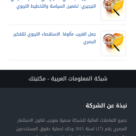
النيجيري: تضمين السياسة والتخطيط التربوي
جعل الغريب مألوفا: الاستقصاء التربوي للتفكير
البصري
شبكة المعلومات العربية - مكتبتك
نبذة عن الشركة
جميع التعاملات المالية للشبكة محمية بموجب قانون الاستثمار
المصري رقم (17) لسنة 2015 وذلك لحماية حقوق المستخدمين