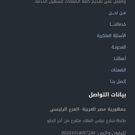
والعمل على تقديم كافة الضمانات لتسهيل الخدمة.
مــن نحــــن
خدماتنــــــا
الأسئلة المتكررة
المدونــة
أعمالنــا
الضمنـات
إتصل بنــا
بيانات التواصل
جمهورية مصر العربية -الفرع الرئيسي
طنطا-شارع عباس العقاد متفرع من أخر الحلو
تليفون-واتس: 00201014097240