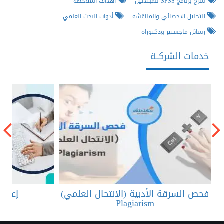
شرح برنامج SPSS للمبتدئين
أهداف الملاحظة
التحليل الاحصائي والمناقشة
أدوات البحث العلمي
رسائل ماجستير ودكتوراه
خدمات الشركــة
فحص السرقة الأدبية (الانتحال العلمي)
إعادة
Plagiarism