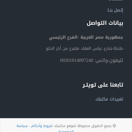
إتصل بنــا
بيانات التواصل
جمهورية مصر العربية -الفرع الرئيسي
طنطا-شارع عباس العقاد متفرع من أخر الحلو
تليفون-واتس: 00201014097240
تابعنا على تويتـر
تغريدات مكتبتك
جميع الحقوق محفوظة لموقع مكتبتك
شروط وأحكام
-
سياسة
الخصوصية