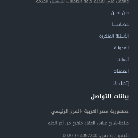
والعمل على تقديم كافة الضمانات لتسهيل الخدمة.
مــن نحــــن
خدماتنــــــا
الأسئلة المتكررة
المدونــة
أعمالنــا
الضمنـات
إتصل بنــا
بيانات التواصل
جمهورية مصر العربية -الفرع الرئيسي
طنطا-شارع عباس العقاد متفرع من أخر الحلو
تليفون-واتس: 00201014097240