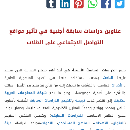
عناوين دراسات سابقة أجنبية في تأثير مواقع
التواصل الاجتماعي على الطلاب
تعتبر
الدراسات السابقة الأجنبية
هي أحد أهم مصادر المعرفة التي يعتمد
عليها
الباحث
بهدف الاستفادة منها في تحديد المنهجية العلمية
و
الأدوات
المناسبة، واكتشاف ما توصلت إليه من نتائج قد تفيد في تأصيل رسالته
والتأكيد على أهمية موضوعها، وهو ما دفع
شبكة المعلومات العربية
مكتبتك
إلى تقديم خدمة
ترجمة
و
تلخيص الدراسات السابقة
الأجنبية بأسلوب
شامل ومحدد وواضح ووفقاً للمعايير الأكاديمية المتعارف عليها، وضمان توافر
جميع العناصر الأساسية
للدراسات السابقة
؛ ويتضمن الملخص المترجم
(
العنوان
-
الأهداف
-
المنهج المستخدم
-
الأدوات
-مجتمع الدراسة-
عينة