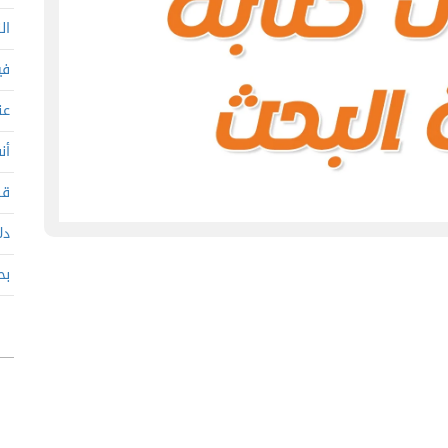
ال
في
عن
أن
قب
دل
بح