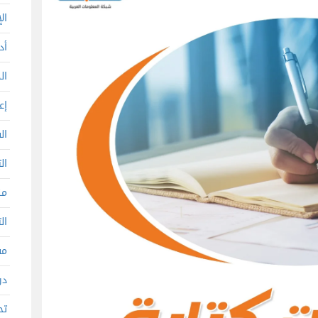
ال
أد
ال
إع
ال
ال
من
ال
مف
در
تح