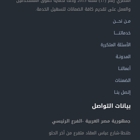
المصري رقم (17) لسنة 2015 وذلك لحماية حقوق المستخدمين
والعمل على تقديم كافة الضمانات لتسهيل الخدمة.
مــن نحــــن
خدماتنــــــا
الأسئلة المتكررة
المدونــة
أعمالنــا
الضمنـات
إتصل بنــا
بيانات التواصل
جمهورية مصر العربية -الفرع الرئيسي
طنطا-شارع عباس العقاد متفرع من أخر الحلو