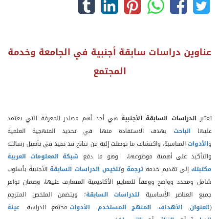
عناوين دراسات سابقة أجنبية في
الجامعة وخدمة
المجتمع
تعتبر
الدراسات السابقة الأجنبية
هي أحد أهم مصادر المعرفة التي يعتمد
عليها
الباحث
بهدف الاستفادة منها في تحديد المنهجية العلمية
و
الأدوات
المناسبة، واكتشاف ما توصلت إليه من نتائج قد تفيد في تأصيل رسالته
والتأكيد على أهمية موضوعها، وهو ما دفع
شبكة المعلومات العربية
مكتبتك
إلى تقديم خدمة
ترجمة
و
تلخيص الدراسات السابقة
الأجنبية بأسلوب
شامل ومحدد وواضح ووفقاً للمعايير الأكاديمية المتعارف عليها، وضمان توافر
جميع العناصر الأساسية
للدراسات السابقة
؛ ويتضمن الملخص المترجم
(
العنوان
-
الأهداف
-
المنهج المستخدم
-
الأدوات
-مجتمع الدراسة-
عينة