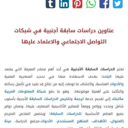
عناوين دراسات سابقة أجنبية في
شبكات
التواصل الاجتماعي والاعتماد عليها
تعتبر
الدراسات السابقة الأجنبية
هي أحد أهم مصادر المعرفة التي يعتمد
عليها
الباحث
بهدف الاستفادة منها في تحديد المنهجية العلمية
و
الأدوات
المناسبة، واكتشاف ما توصلت إليه من نتائج قد تفيد في تأصيل رسالته
والتأكيد على أهمية موضوعها، وهو ما دفع
شبكة المعلومات العربية
مكتبتك
إلى تقديم خدمة
ترجمة
و
تلخيص الدراسات السابقة
الأجنبية بأسلوب
شامل ومحدد وواضح ووفقاً للمعايير الأكاديمية المتعارف عليها، وضمان توافر
جميع العناصر الأساسية
للدراسات السابقة
؛ ويتضمن الملخص المترجم
(
العنوان
-
الأهداف
-
المنهج المستخدم
-
الأدوات
-مجتمع الدراسة-
عينة