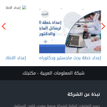
إعداد خطة بحث ماجستير ودكتوراه
إعداد الاطار ال
شبكة المعلومات العربية - مكتبتك
نبذة عن الشركة
جميع التعاملات المالية للشبكة محمية بموجب قانون الاستثمار