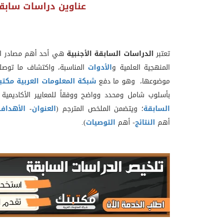
عناوين دراسات سابق
تعتبر
الدراسات السابقة الأجنبية
هي أحد أهم مصادر الم
المنهجية العلمية و
الأدوات
المناسبة، واكتشاف ما توصلت
موضوعها، وهو ما دفع
شبكة المعلومات العربية مكتب
بأسلوب شامل ومحدد وواضح ووفقاً للمعايير الأكاديمية 
السابقة
؛ ويتضمن الملخص المترجم (
العنوان
-
الأهداف
أهم
النتائج
- أهم
التوصيات
).