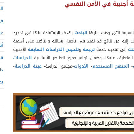
ة أجنبية في
الأمن النفسي
ال
في
عرفة التي يعتمد عليها
الباحث
بهدف الاستفادة منها في تحديد
عن
 إليه من نتائج قد تفيد في تأصيل رسالته والتأكيد على أهمية
أن
تك
إلى تقديم خدمة
ترجمة
و
تلخيص الدراسات السابقة
الأجنبية
قب
المتعارف عليها، وضمان توافر جميع العناصر الأساسية
للدراسات
-
المنهج المستخدم
-
الأدوات
-مجتمع الدراسة-
عينة الدراسة
-
دل
بح