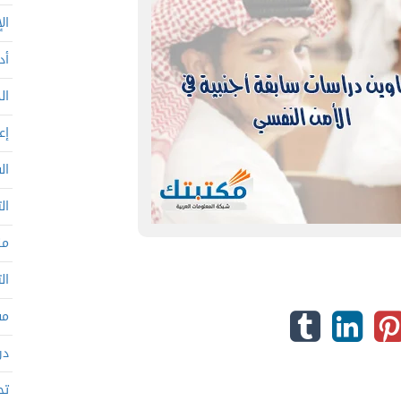
ال
أد
ال
إع
ال
ال
من
ال
مف
در
تح