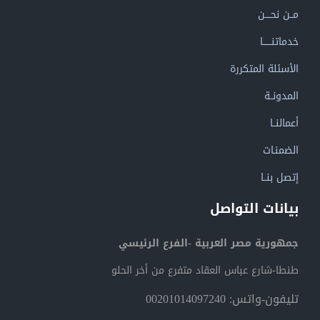
مــن نحــــن
خدماتنــــــا
الأسئلة المتكررة
المدونــة
أعمالنــا
الضمنـات
إتصل بنــا
بيانات التواصل
جمهورية مصر العربية -الفرع الرئيسي
طنطا-شارع عباس العقاد متفرع من أخر الحلو
تليفون-واتس: 00201014097240