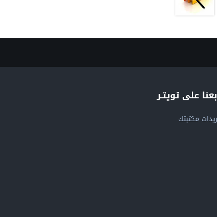
بعنا على تويتـر
يدات مكتبتك