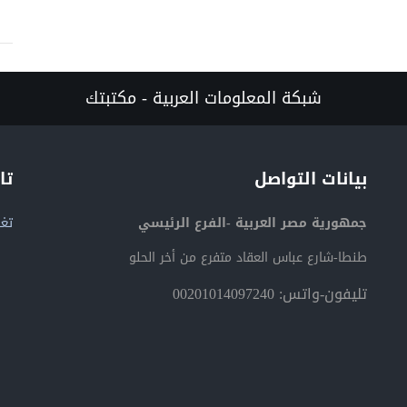
شبكة المعلومات العربية - مكتبتك
بيانات التواصل
تا
جمهورية مصر العربية -الفرع الرئيسي
تغر
طنطا-شارع عباس العقاد متفرع من أخر الحلو
تليفون-واتس: 00201014097240