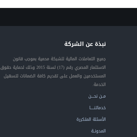
نبذة عن الشركة
جميع التعاملات المالية للشبكة محمية بموجب قانون
الاستثمار المصري رقم (17) لسنة 2015 وذلك لحماية حقوق
المستخدمين والعمل على تقديم كافة الضمانات لتسهيل
الخدمة.
مــن نحــــن
خدماتنــــــا
الأسئلة المتكررة
المدونــة