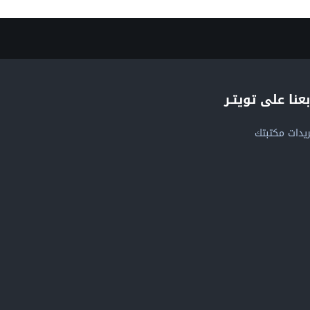
بعنا على تويتـر
يدات مكتبتك