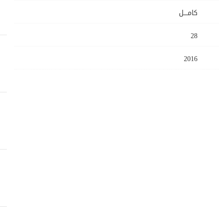
كامــــل
28
2016