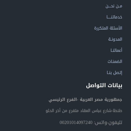
مــن نحــــن
خدماتنــــــا
الأسئلة المتكررة
المدونــة
أعمالنــا
الضمنـات
إتصل بنــا
بيانات التواصل
جمهورية مصر العربية -الفرع الرئيسي
طنطا-شارع عباس العقاد متفرع من أخر الحلو
تليفون-واتس: 00201014097240