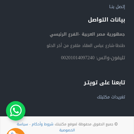
إتصل بنــا
بيانات التواصل
جمهورية مصر العربية -الفرع الرئيسي
طنطا-شارع عباس العقاد متفرع من أخر الحلو
تليفون-واتس: 00201014097240
تابعنا على تويتـر
تغريدات مكتبتك
جميع الحقوق محفوظة لموقع مكتبتك
شروط وأحكام
-
سياسة
الخصوصية