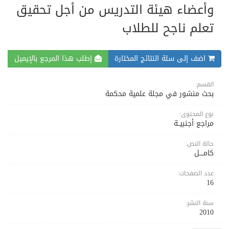
وأعضاء هيئة التدريس من أجل تحقيق
تعلم ناجح للطلاب
اضف إلى سلة النتائج المختارة
إطلب هذا المرجع بالإيميل
القسم:
بحث منشور في مجلة علمية محكمة
نوع المحتوى:
مراجع أجنبيــة
حالة النص:
كامــــل
عدد الصفحات:
16
سنة النشر:
2010