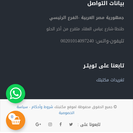
بيانات التواصل
جمهورية مصر العربية -الفرع الرئيسي
طنطا-شارع عباس العقاد متفرع من أخر الحلو
تليفون-واتس: 00201014097240
تابعنا على تويتـر
تغريدات مكتبتك
جميع الحقوق محفوظة لموقع مكتبتك
شروط وأحكام
-
سياسة
الخصوصية
0
تابعونا على :