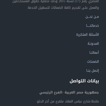
المصري رقم (17) لسنة 2015 وذلك لحماية حقوق المستخدمين
والعمل على تقديم كافة الضمانات لتسهيل الخدمة.
مــن نحــــن
خدماتنــــــا
الأسئلة المتكررة
المدونــة
أعمالنــا
الضمنـات
إتصل بنــا
بيانات التواصل
جمهورية مصر العربية -الفرع الرئيسي
طنطا-شارع عباس العقاد متفرع من أخر الحلو