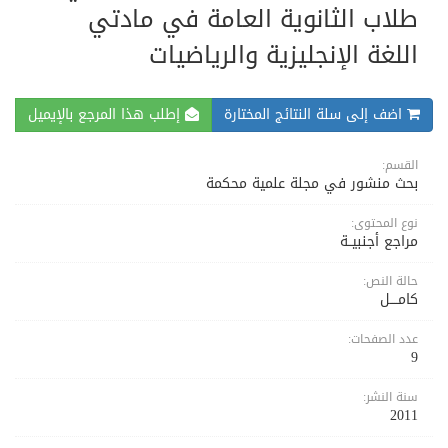
طلاب الثانوية العامة في مادتي
اللغة الإنجليزية والرياضيات
اضف إلى سلة النتائج المختارة
إطلب هذا المرجع بالإيميل
القسم:
بحث منشور في مجلة علمية محكمة
نوع المحتوى:
مراجع أجنبيــة
حالة النص:
كامــــل
عدد الصفحات:
9
سنة النشر:
2011