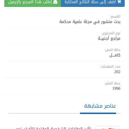
اضف إلى سلة النتائج المختارة
إطلب هذا المرجع بالإيميل
القسم:
بحث منشور في مجلة علمية محكمة
نوع المحتوى:
مراجع أجنبيــة
حالة النص:
كامــــل
عدد الصفحات:
202
سنة النشر:
1996
عناصر مشابهة