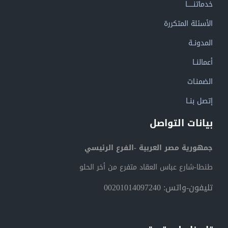
خدماتنــــــا
الأسئلة المتكررة
المدونــة
أعمالنــا
الضمنـات
إتصل بنــا
بيانات التواصل
جمهورية مصر العربية -الفرع الرئيسي
طنطا-شارع عباس العقاد متفرع من أخر الحلو
تليفون-واتس: 00201014097240