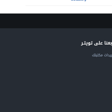
بعنا على تويتـر
يدات مكتبتك