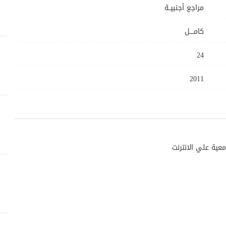
مراجع أجنبيــة
كامــــل
24
2011
معية علي الانترنت