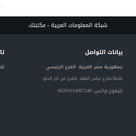
شبكة المعلومات العربية - مكتبتك
بيانات التواصل
تا
جمهورية مصر العربية -الفرع الرئيسي
تغر
طنطا-شارع عباس العقاد متفرع من أخر الحلو
تليفون-واتس: 00201014097240