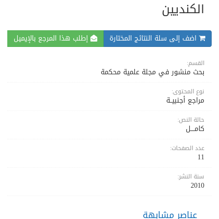
الكنديين
اضف إلى سلة النتائج المختارة
إطلب هذا المرجع بالإيميل
القسم:
بحث منشور في مجلة علمية محكمة
نوع المحتوى:
مراجع أجنبيــة
حالة النص:
كامــــل
عدد الصفحات:
11
سنة النشر:
2010
عناصر مشابهة