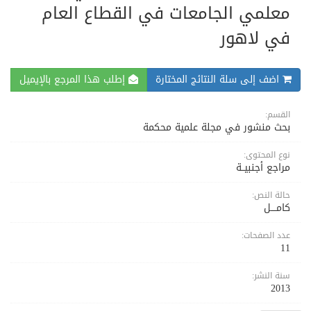
معلمي الجامعات في القطاع العام
في لاهور
اضف إلى سلة النتائج المختارة
إطلب هذا المرجع بالإيميل
القسم:
بحث منشور في مجلة علمية محكمة
نوع المحتوى:
مراجع أجنبيــة
حالة النص:
كامــــل
عدد الصفحات:
11
سنة النشر:
2013