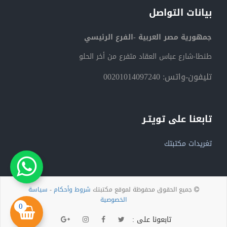
بيانات التواصل
جمهورية مصر العربية -الفرع الرئيسي
طنطا-شارع عباس العقاد متفرع من أخر الحلو
تليفون-واتس: 00201014097240
تابعنا على تويتـر
تغريدات مكتبتك
جميع الحقوق محفوظة لموقع مكتبتك
شروط وأحكام
-
سياسة
الخصوصية
0
تابعونا على :