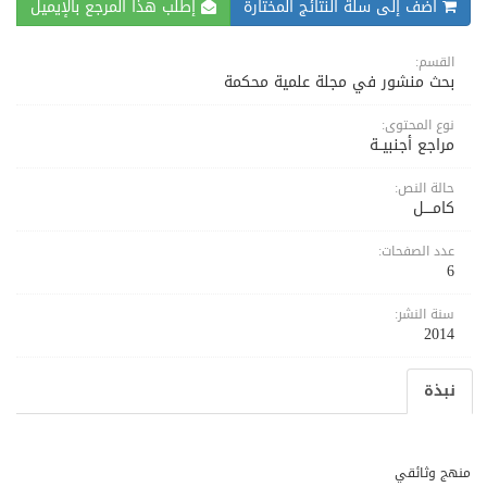
اضف إلى سلة النتائج المختارة
إطلب هذا المرجع بالإيميل
القسم:
بحث منشور في مجلة علمية محكمة
نوع المحتوى:
مراجع أجنبيــة
حالة النص:
كامــــل
عدد الصفحات:
6
سنة النشر:
2014
نبذة
منهج وثائقي