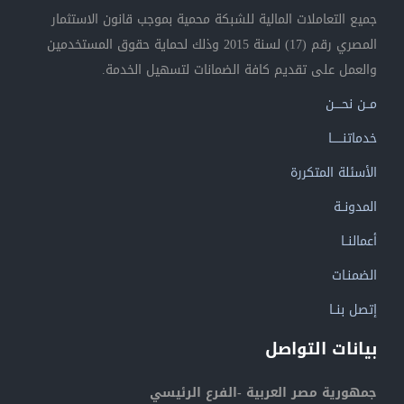
جميع التعاملات المالية للشبكة محمية بموجب قانون الاستثمار
المصري رقم (17) لسنة 2015 وذلك لحماية حقوق المستخدمين
والعمل على تقديم كافة الضمانات لتسهيل الخدمة.
مــن نحــــن
خدماتنــــــا
الأسئلة المتكررة
المدونــة
أعمالنــا
الضمنـات
إتصل بنــا
بيانات التواصل
جمهورية مصر العربية -الفرع الرئيسي