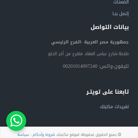
الضمنـات
إتصل بنــا
بيانات التواصل
جمهورية مصر العربية -الفرع الرئيسي
طنطا-شارع عباس العقاد متفرع من أخر الحلو
تليفون-واتس: 00201014097240
تابعنا على تويتـر
تغريدات مكتبتك
جميع الحقوق محفوظة لموقع مكتبتك
شروط وأحكام
-
سياسة