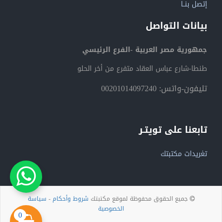
إتصل بنــا
بيانات التواصل
جمهورية مصر العربية -الفرع الرئيسي
طنطا-شارع عباس العقاد متفرع من أخر الحلو
تليفون-واتس: 00201014097240
تابعنا على تويتـر
تغريدات مكتبتك
جميع الحقوق محفوظة لموقع مكتبتك
شروط وأحكام
-
سياسة
الخصوصية
0