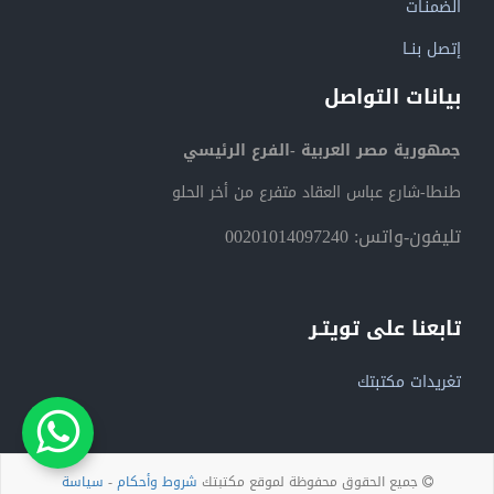
الضمنـات
إتصل بنــا
بيانات التواصل
جمهورية مصر العربية -الفرع الرئيسي
طنطا-شارع عباس العقاد متفرع من أخر الحلو
تليفون-واتس: 00201014097240
تابعنا على تويتـر
تغريدات مكتبتك
جميع الحقوق محفوظة لموقع مكتبتك
شروط وأحكام
-
سياسة