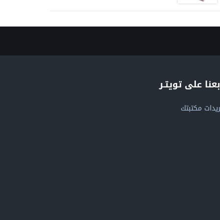
بعنا على تويتـر
يدات مكتبتك