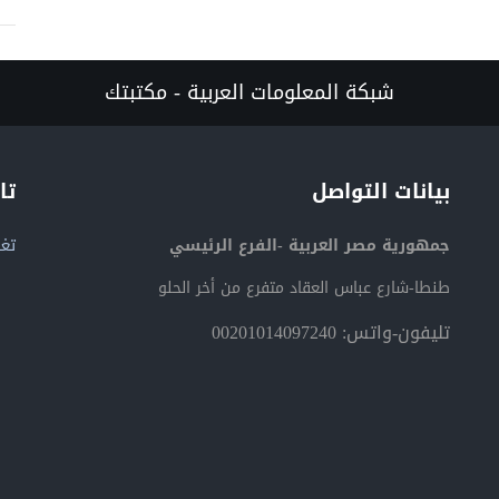
شبكة المعلومات العربية - مكتبتك
بيانات التواصل
تا
جمهورية مصر العربية -الفرع الرئيسي
تغر
طنطا-شارع عباس العقاد متفرع من أخر الحلو
تليفون-واتس: 00201014097240