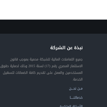
نبذة عن الشركة
جميع التعاملات المالية للشبكة محمية بموجب قانون
الاستثمار المصري رقم (17) لسنة 2015 وذلك لحماية حقوق
المستخدمين والعمل على تقديم كافة الضمانات لتسهيل
الخدمة.
مــن نحــــن
خدماتنــــــا
الأسئلة المتكررة