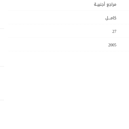
مراجع أجنبيــة
كامــــل
27
2005