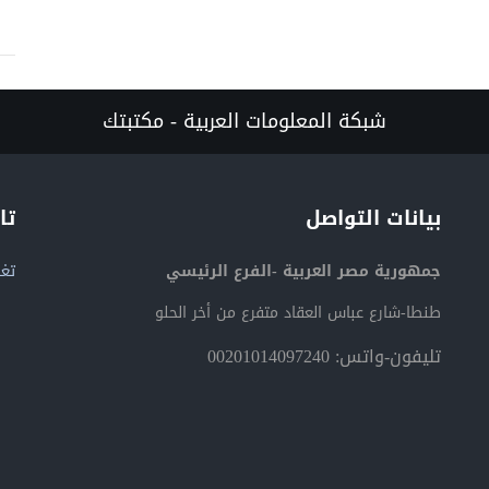
شبكة المعلومات العربية - مكتبتك
بيانات التواصل
تا
جمهورية مصر العربية -الفرع الرئيسي
تغر
طنطا-شارع عباس العقاد متفرع من أخر الحلو
تليفون-واتس: 00201014097240