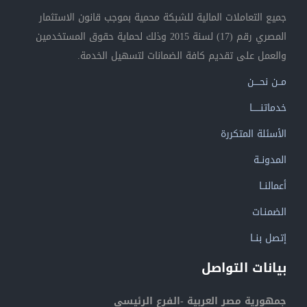
جميع التعاملات المالية للشبكة محمية بموجب قانون الاستثمار
المصري رقم (17) لسنة 2015 وذلك لحماية حقوق المستخدمين
والعمل على تقديم كافة الضمانات لتسهيل الخدمة.
مــن نحــــن
خدماتنــــــا
الأسئلة المتكررة
المدونــة
أعمالنــا
الضمنـات
إتصل بنــا
بيانات التواصل
جمهورية مصر العربية -الفرع الرئيسي