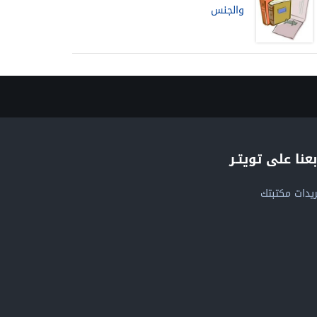
والجنس
بعنا على تويتـر
يدات مكتبتك