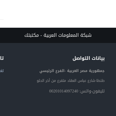
شبكة المعلومات العربية - مكتبتك
بيانات التواصل
تا
جمهورية مصر العربية -الفرع الرئيسي
تغر
طنطا-شارع عباس العقاد متفرع من أخر الحلو
تليفون-واتس: 00201014097240