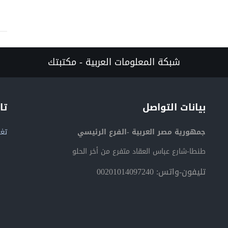
شبكة المعلومات العربية - مكتبتك
بيانات التواصل
تا
جمهورية مصر العربية -الفرع الرئيسي
تغر
طنطا-شارع عباس العقاد متفرع من أخر الحلو
تليفون-واتس: 00201014097240