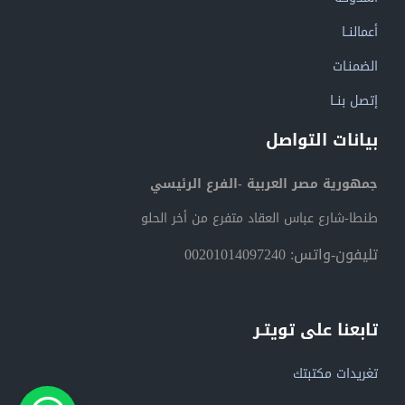
أعمالنــا
الضمنـات
إتصل بنــا
بيانات التواصل
جمهورية مصر العربية -الفرع الرئيسي
طنطا-شارع عباس العقاد متفرع من أخر الحلو
تليفون-واتس: 00201014097240
تابعنا على تويتـر
تغريدات مكتبتك